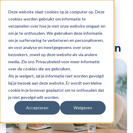
Deze website slaat cookies op je computer op. Deze
cookies worden gebruikt om informatie te
Engagement
Blog
Talent
verzamelen over hoe je met onze website omgaat en
9 redenen om je HR-
om je te onthouden. We gebruiken deze informatie
om je surfervaring te verbeteren en personaliseren,
cyclus te moderniseren
en voor analyse en meetgegevens over onze
bezoekers, zowel op deze website als via andere
media. Zie ons Privacybeleid voor meer informatie
over de cookies die we gebruiken.
Als je weigert, zal je informatie niet worden gevolgd
bij je bezoek aan deze website. Er wordt een kleine
cookie in je browser geplaatst om te onthouden dat
je niet gevolgd wilt worden.
Accepteren
Weigeren