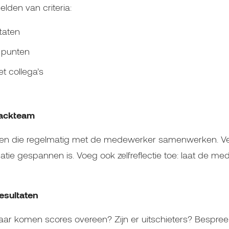
elden van criteria:
ltaten
 punten
 collega’s
backteam
sen die regelmatig met de medewerker samenwerken. Ve
latie gespannen is. Voeg ook zelfreflectie toe: laat de me
esultaten
ar komen scores overeen? Zijn er uitschieters? Bespre