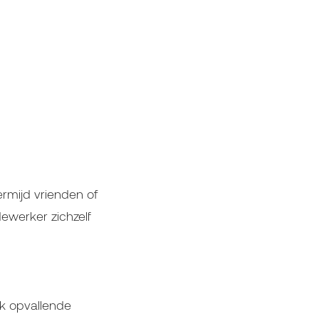
rmijd vrienden of
dewerker zichzelf
ek opvallende