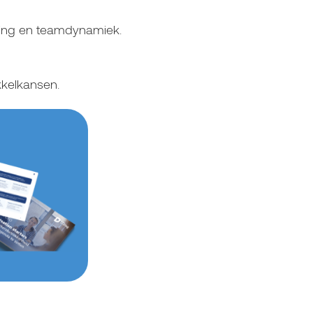
king en teamdynamiek.
kkelkansen.