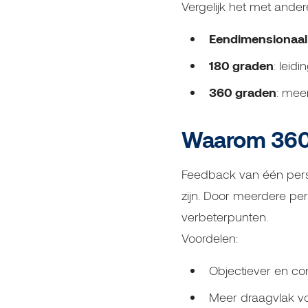
Vergelijk het met ande
Eendimensionaal
180 graden
: lei
360 graden
: mee
Waarom 360
Feedback van één perso
zijn. Door meerdere per
verbeterpunten.
Voordelen:
Objectiever en co
Meer draagvlak v