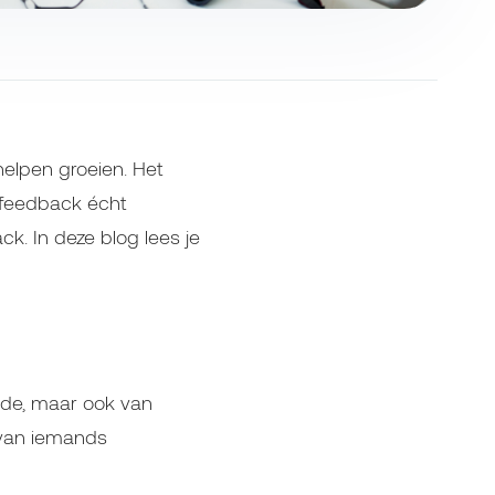
elpen groeien. Het
t feedback écht
k. In deze blog lees je
ende, maar ook van
d van iemands