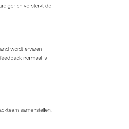
rdiger en versterkt de
emand wordt ervaren
n feedback normaal is
dbackteam samenstellen,