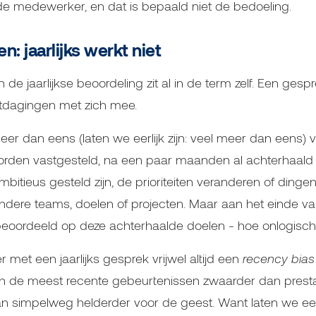
e medewerker, en dat is bepaald niet de bedoeling.
en: jaarlijks werkt niet
de jaarlijkse beoordeling zit al in de term zelf. Een ges
uitdagingen met zich mee.
er dan eens (laten we eerlijk zijn: veel meer dan eens) v
rden vastgesteld, na een paar maanden al achterhaald bl
bitieus gesteld zijn, de prioriteiten veranderen of ding
ndere teams, doelen of projecten. Maar aan het einde va
oordeeld op deze achterhaalde doelen - hoe onlogisch 
 met een jaarlijks gesprek vrijwel altijd een
recency bias
 de meest recente gebeurtenissen zwaarder dan prestat
an simpelweg helderder voor de geest. Want laten we eerlij