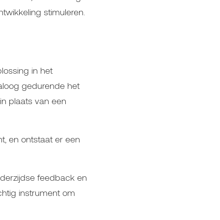
twikkeling stimuleren.
plossing in het
ialoog gedurende het
in plaats van een
nt, en ontstaat er een
ederzijdse feedback en
chtig instrument om