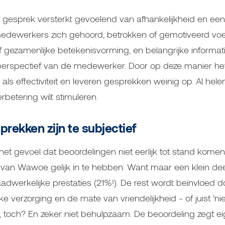
 gesprek versterkt gevoelend van afhankelijkheid en e
medewerkers zich gehoord, betrokken of gemotiveerd voele
 of gezamenlijke betekenisvorming, en belangrijke informati
 perspectief van de medewerker. Door op deze manier he
it als effectiviteit en leveren gesprekken weinig op. Al hele
rbetering wilt stimuleren.
rekken zijn te subjectief
 gevoel dat beoordelingen niet eerlijk tot stand komen,
van Wawoe gelijk in te hebben. Want maar een klein dee
adwerkelijke prestaties (21%!). De rest wordt beïnvloed d
ijke verzorging en de mate van vriendelijkheid - of juist ‘ni
lijk, toch? En zeker niet behulpzaam. De beoordeling zegt e