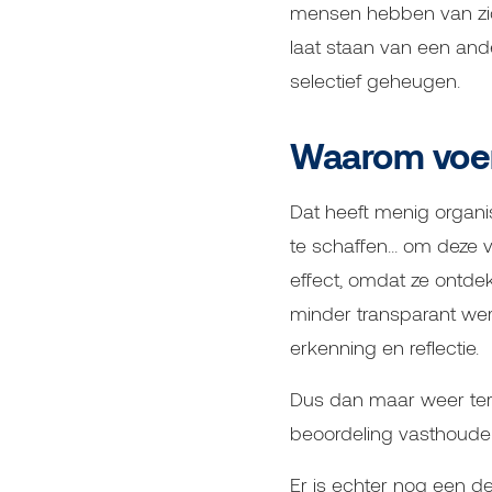
mensen hebben van zic
laat staan van een and
selectief geheugen.
Waarom voer
Dat heeft menig organi
te schaffen… om deze v
effect, omdat ze ontde
minder transparant we
erkenning en reflectie.
Dus dan maar weer terug
beoordeling vasthouden
Er is echter nog een de