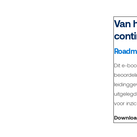
Van h
cont
Roadm
Dit e-boo
beoordel
leidingge
uitgelegd
voor inzic
Downloa