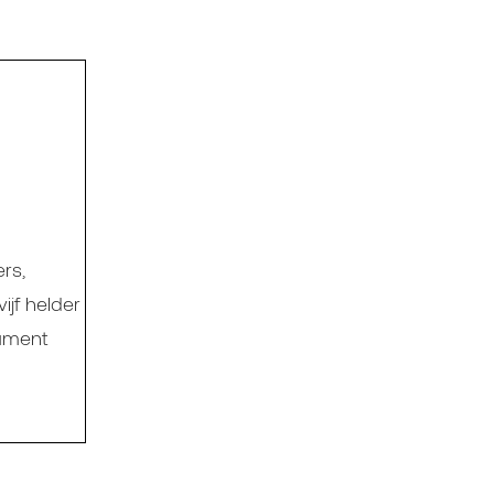
rs,
ijf helder
rument